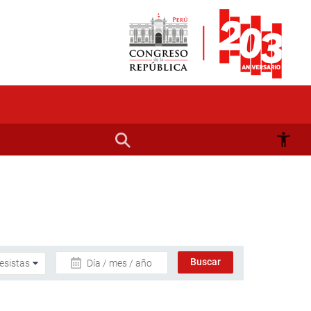
Día / mes / año