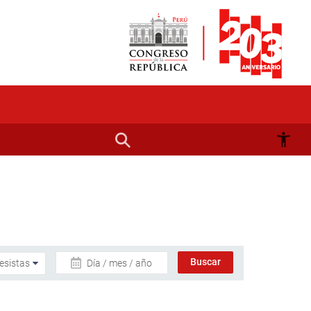
Día / mes / año