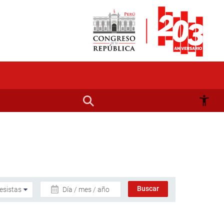
Día / mes / año