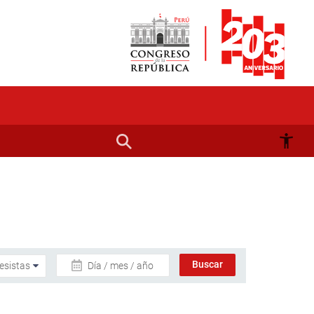
Día / mes / año