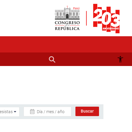
Día / mes / año