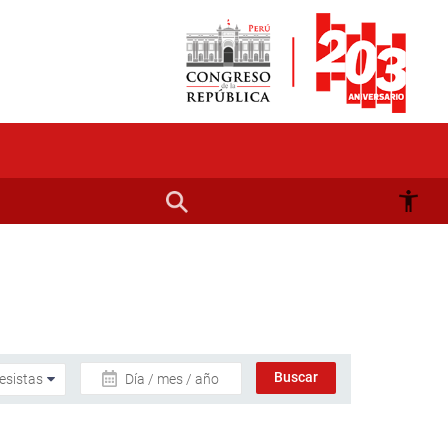
Día / mes / año