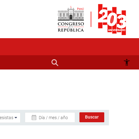
Día / mes / año