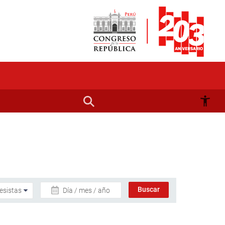
Día / mes / año