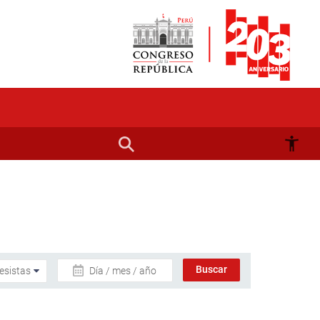
Día / mes / año