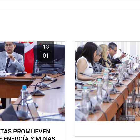
13
01
STAS PROMUEVEN
E ENERGÍA Y MINAS