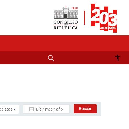
Día / mes / año