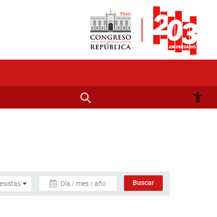
Día / mes / año