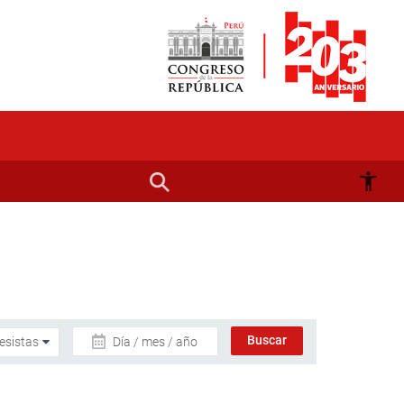
Día / mes / año