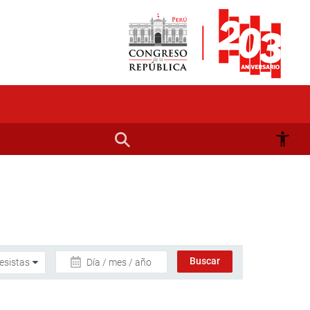
Día / mes / año