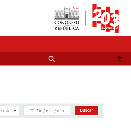
Día / mes / año