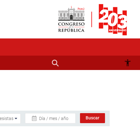
Día / mes / año