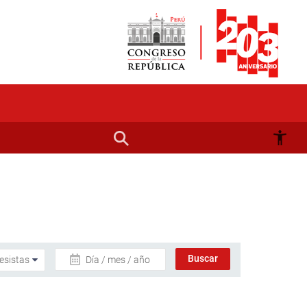
Día / mes / año