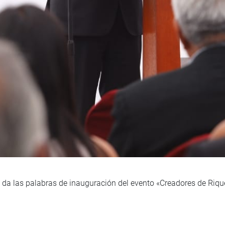
 da las palabras de inauguración del evento «Creadores de Riq