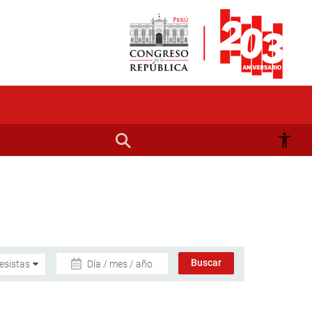
Día / mes / año