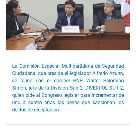
La Comisión Especial Multipartidaria de Seguridad
Ciudadana, que preside el legislador Alfredo Azurín,
se reúne con el coronel PNP Walter Palomino
Simón, jefe de la División Sub 2, DIVERPOL SUR 2,
quien pide al Congreso legislar para incrementar de
uno a cuatro años las penas que sancionan los
delitos de receptación.