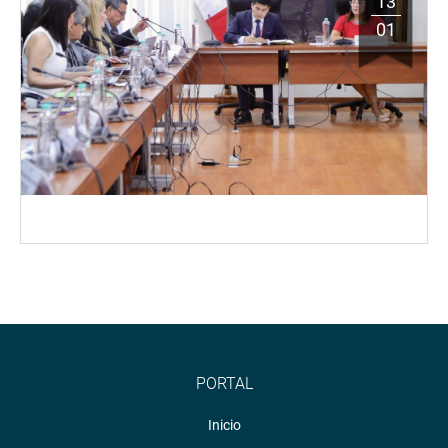
13
01
PORTAL
Inicio