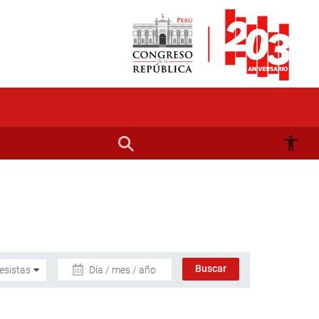
Día / mes / año