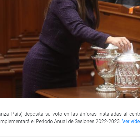
nza País) deposita su voto en las ánforas instaladas al cent
complementará el Periodo Anual de Sesiones 2022-2023.
Ver víd