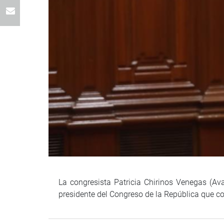
La congresista Patricia Chirinos Venegas (Ava
presidente del Congreso de la República que 