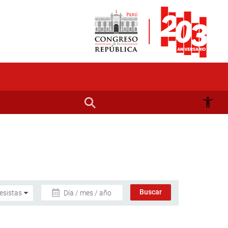
Día / mes / año