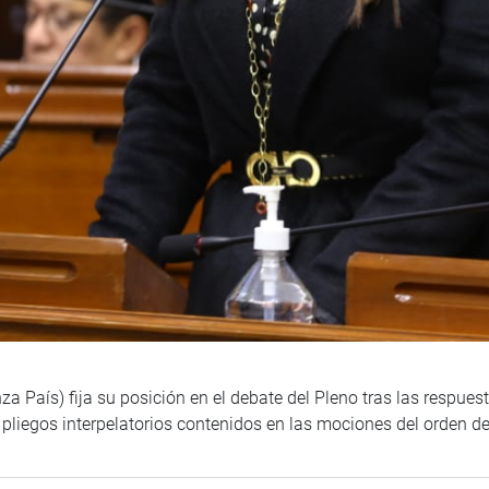
a País) fija su posición en el debate del Pleno tras las respues
liegos interpelatorios contenidos en las mociones del orden de