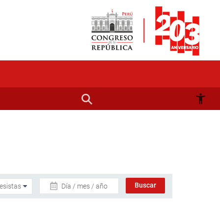
Día / mes / año