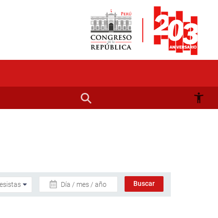
Día / mes / año