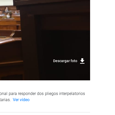
Descargar foto
nal para responder dos pliegos interpelatorios
tarias.
Ver vídeo