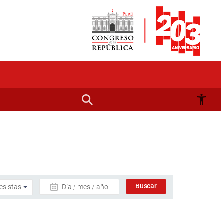
Día / mes / año