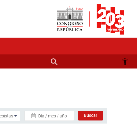
Día / mes / año