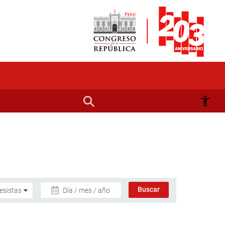
Día / mes / año