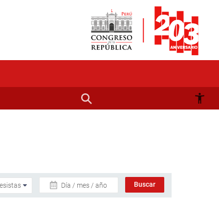
Día / mes / año