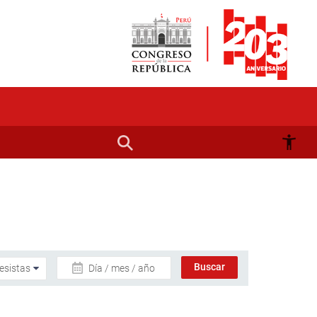
Día / mes / año