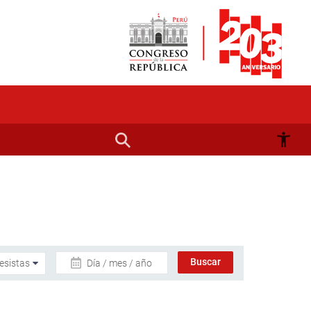
Día / mes / año