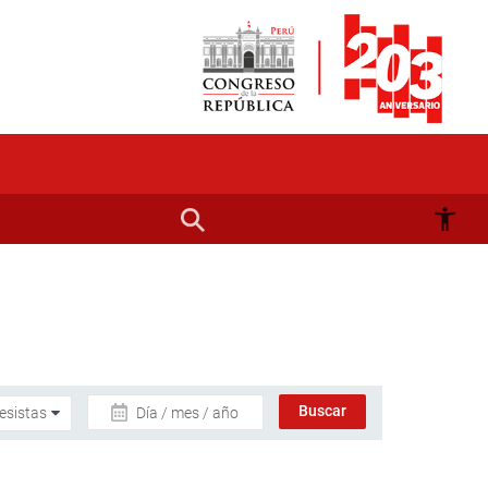
Día / mes / año