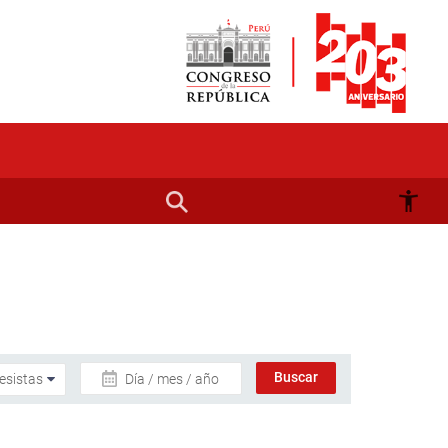
Día / mes / año