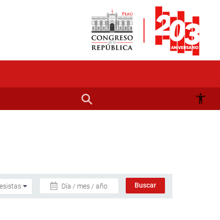
Día / mes / año