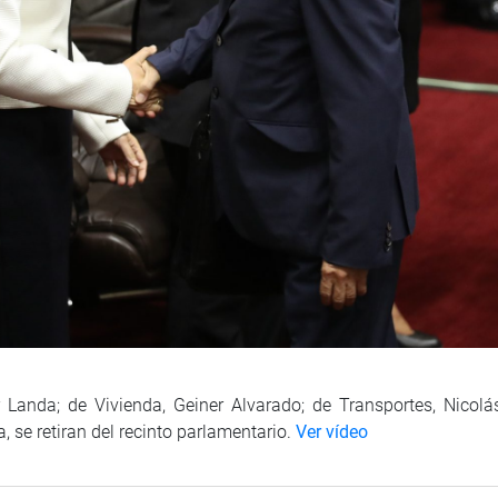
r Landa; de Vivienda, Geiner Alvarado; de Transportes, Nicolá
a, se retiran del recinto parlamentario.
Ver vídeo