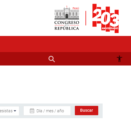
Día / mes / año