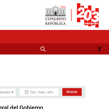
Día / mes / año
eral del Gobierno