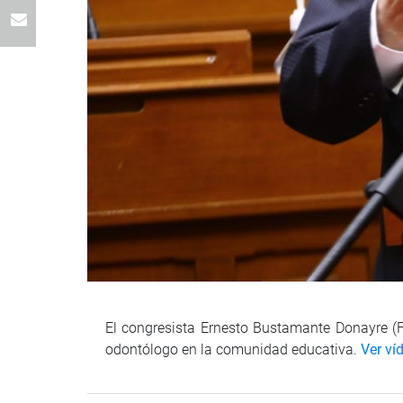
El congresista Ernesto Bustamante Donayre (FP
odontólogo en la comunidad educativa.
Ver ví