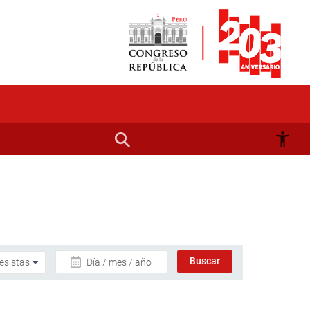
Día / mes / año