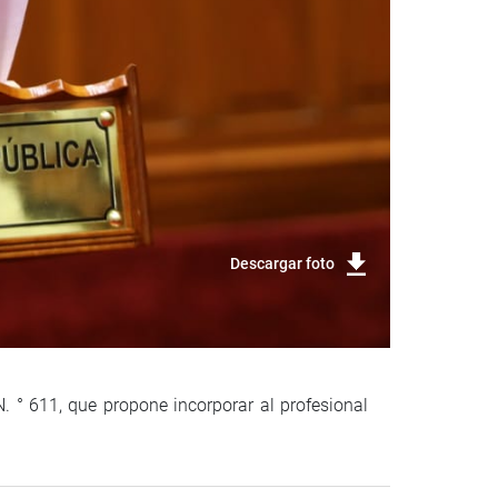
Descargar foto
. ° 611, que propone incorporar al profesional