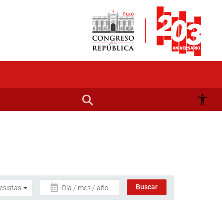
Día / mes / año