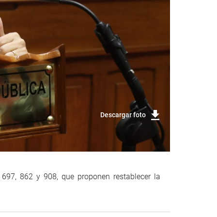
Descargar foto
 697, 862 y 908, que proponen restablecer la