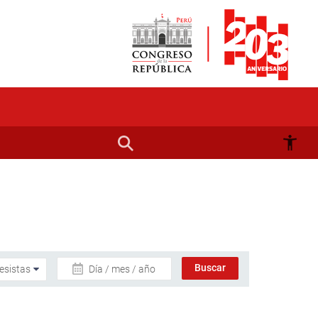
Día / mes / año