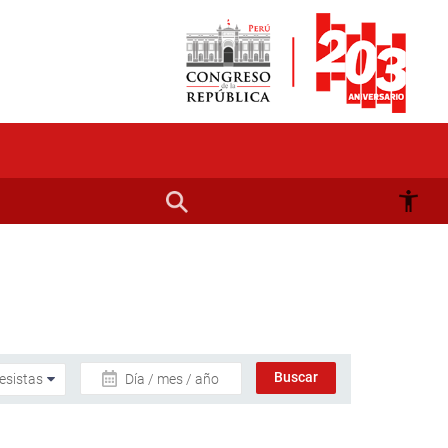
Día / mes / año