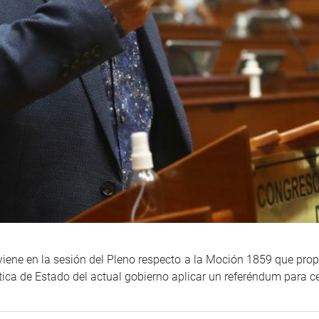
viene en la sesión del Pleno respecto a la Moción 1859 que propo
ica de Estado del actual gobierno aplicar un referéndum para ced