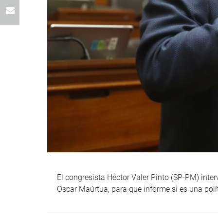
El congresista Héctor Valer Pinto (SP-PM) inter
Oscar Maúrtua, para que informe si es una polít