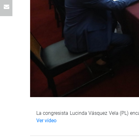
La congresista Lucinda Vásquez Vela (PL) enca
Ver vídeo