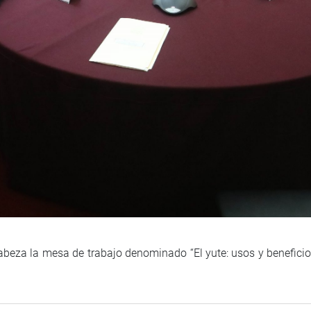
beza la mesa de trabajo denominado “El yute: usos y beneficios