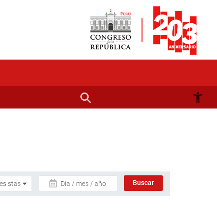
Día / mes / año