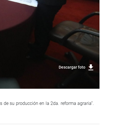
Descargar foto
 de su producción en la 2da. reforma agraria”.