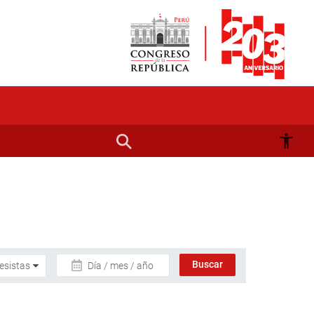
Día / mes / año