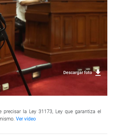
Descargar foto
 precisar la Ley 31173, Ley que garantiza el
l mismo.
Ver vídeo