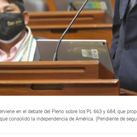
erviene en el debate del Pleno sobre los PL 663 y 684, que prop
que consolidó la independencia de América. (Pendiente de seg