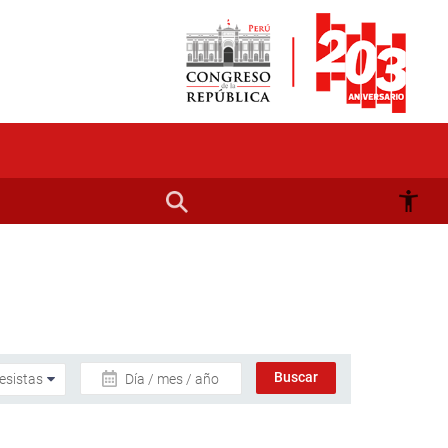
Día / mes / año