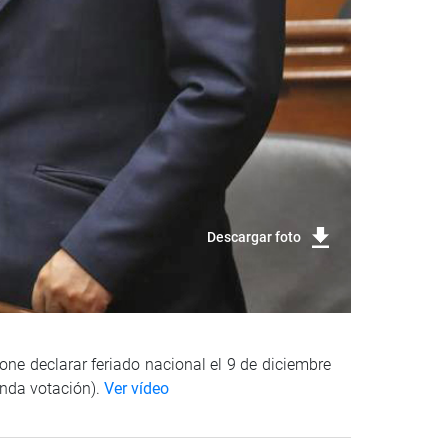
Descargar foto
one declarar feriado nacional el 9 de diciembre
unda votación).
Ver vídeo