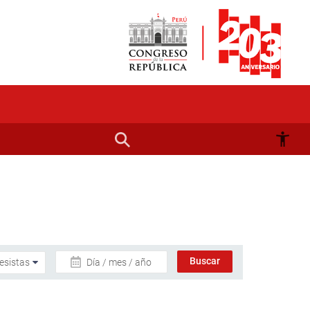
Día / mes / año