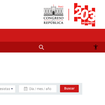
Día / mes / año