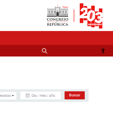
Día / mes / año