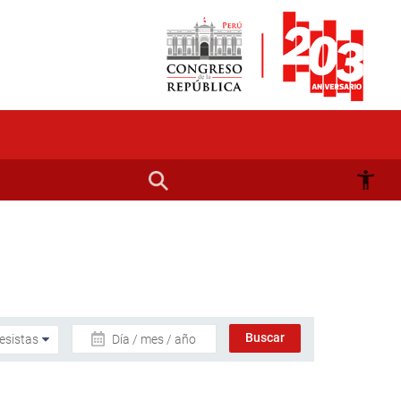
Día / mes / año