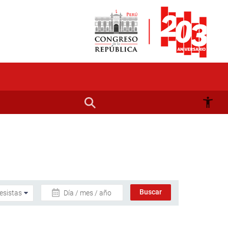
Día / mes / año