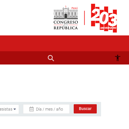
Día / mes / año