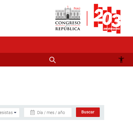
Día / mes / año