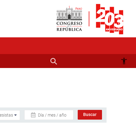
Día / mes / año