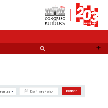
Día / mes / año